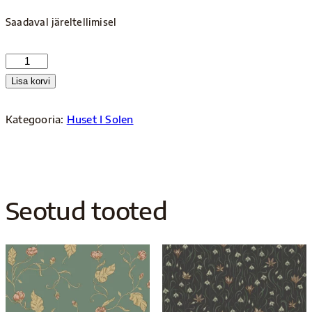
Saadaval järeltellimisel
S10138
kogus
Lisa korvi
Kategooria:
Huset I Solen
Seotud tooted