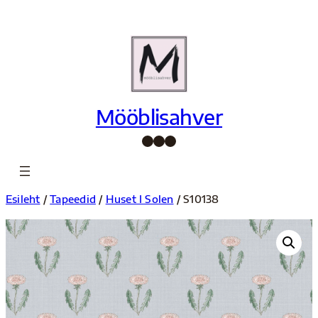
Liigu
sisu
juurde
Mööblisahver
Facebook
Instagram
Pinterest
Esileht
/
Tapeedid
/
Huset I Solen
/ S10138