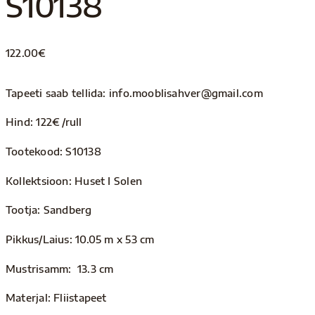
S10138
122.00
€
Tapeeti saab tellida: info.mooblisahver@gmail.com
Hind: 122€ /rull
Tootekood: S10138
Kollektsioon: Huset I Solen
Tootja: Sandberg
Pikkus/Laius: 10.05 m x 53 cm
Mustrisamm: 13.3 cm
Materjal: Fliistapeet