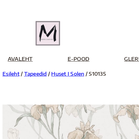
Liigu
sisu
juurde
AVALEHT
E-POOD
GLER
Esileht
/
Tapeedid
/
Huset I Solen
/ S10135