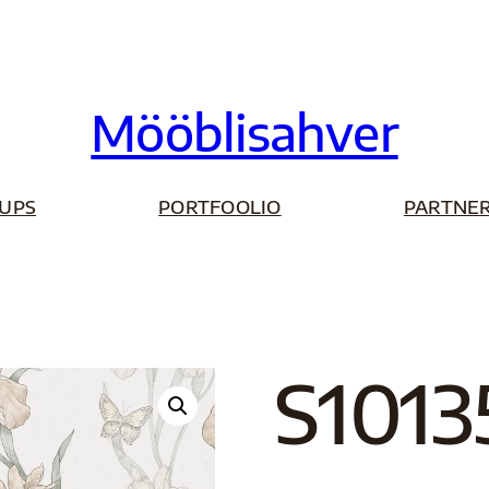
Mööblisahver
UPS
PORTFOOLIO
PARTNER
S1013