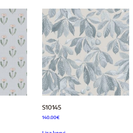
S10145
140.00
€
Lisa korvi