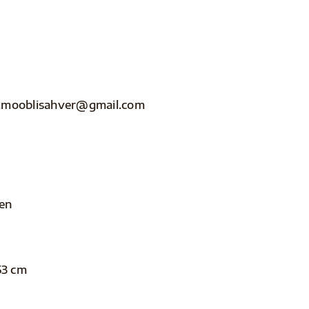
nfo.mooblisahver@gmail.com
len
53 cm