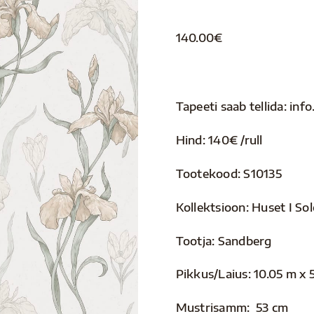
140.00
€
Tapeeti saab tellida: i
Hind: 140€ /rull
Tootekood: S10135
Kollektsioon: Huset I So
Tootja: Sandberg
Pikkus/Laius: 10.05 m x 
Mustrisamm: 53 cm