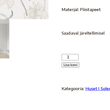
Materjal: Fliistapeet
Saadaval järeltellimisel
S10135
kogus
Lisa korvi
Kategooria:
Huset I Sole