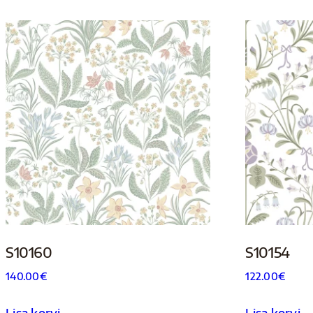
S10160
S10154
140.00
€
122.00
€
Lisa korvi
Lisa korvi