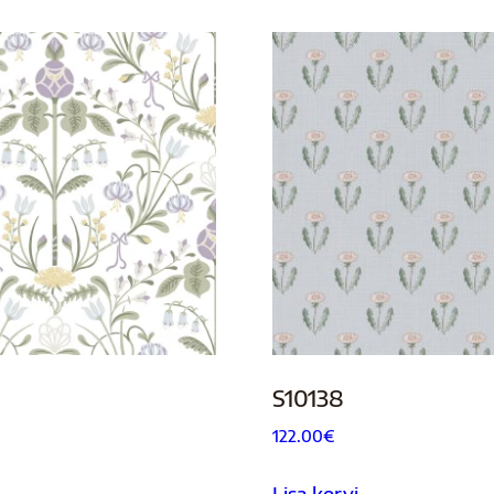
S10138
122.00
€
Lisa korvi