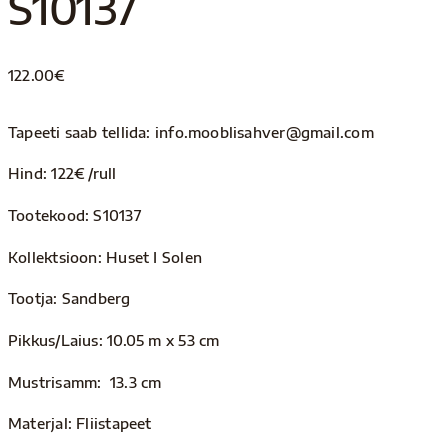
S10137
122.00
€
Tapeeti saab tellida: info.mooblisahver@gmail.com
Hind: 122€ /rull
Tootekood: S10137
Kollektsioon: Huset I Solen
Tootja: Sandberg
Pikkus/Laius: 10.05 m x 53 cm
Mustrisamm: 13.3 cm
Materjal: Fliistapeet