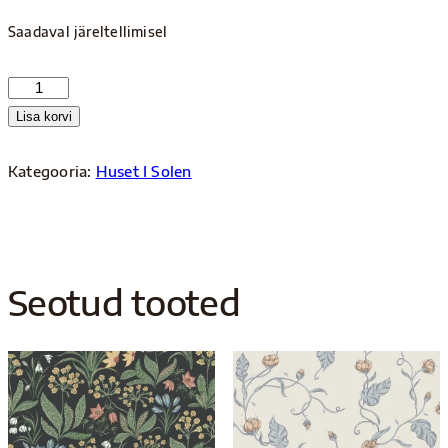
Saadaval järeltellimisel
S10137
kogus
Lisa korvi
Kategooria:
Huset I Solen
Seotud tooted