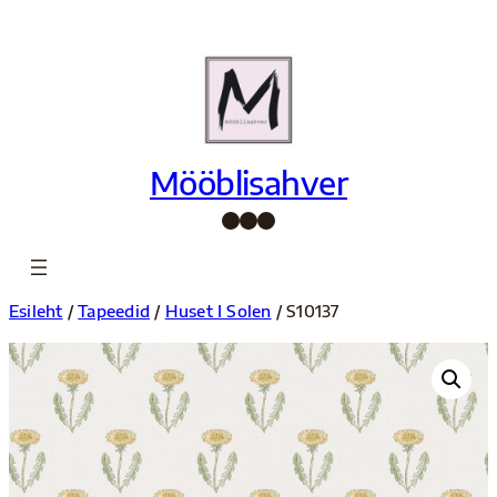
Liigu
sisu
juurde
Mööblisahver
Facebook
Instagram
Pinterest
Esileht
/
Tapeedid
/
Huset I Solen
/ S10137