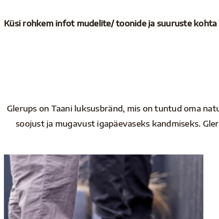
Küsi rohkem infot mudelite/ toonide ja suuruste koht
Glerups on Taani luksusbränd, mis on tuntud oma natur
soojust ja mugavust igapäevaseks kandmiseks. Glerup