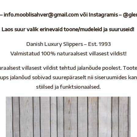
a – info.mooblisahver@gmail.com või Instagramis – @gl
Laos suur valik erinevaid toone/mudeleid ja suuruseid!
Danish Luxury Slippers – Est. 1993
Valmistatud 100% naturaalsest villasest vildist!
aalsest villasest vildist tehtud jalanõude poolest. Toot
s jalanõud sobivad suurepäraselt nii siseruumides kand
stiilsed ja funktsionaalsed.