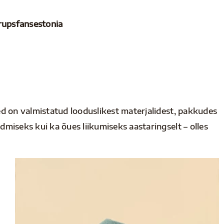
erupsfansestonia
ed on valmistatud looduslikest materjalidest, pakkudes
miseks kui ka õues liikumiseks aastaringselt – olles