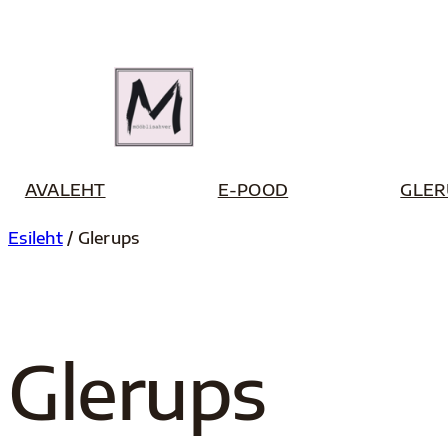
Liigu
sisu
juurde
AVALEHT
E-POOD
GLER
Esileht
/ Glerups
Glerups