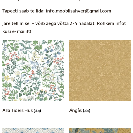
Tapeeti saab tellida: info.mooblisahver@gmail.com
Järeltellimisel – võib aega võtta 2-4 nädalat. Rohkem infot
küsi e-maililt!
Alla Tiders Hus
(35)
Ängås
(35)