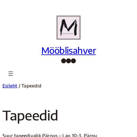
Liigu
sisu
juurde
Mööblisahver
Facebook
Instagram
Pinterest
Esileht
/ Tapeedid
Tapeedid
Suur tapeedivalik Pärnus – Lao 10-3, Pärnu