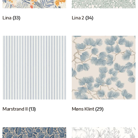
Lina
(33)
Lina 2
(34)
Marstrand II
(13)
Møns Klint
(29)