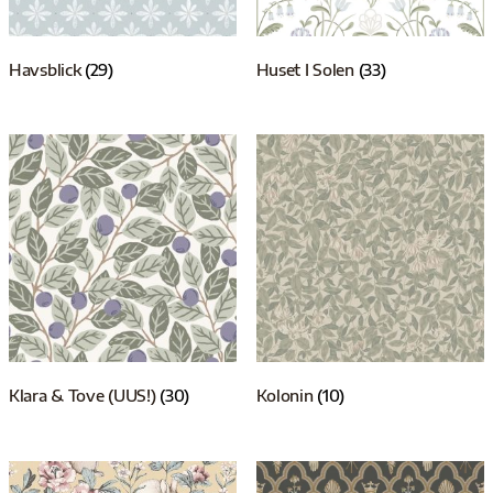
Havsblick
(29)
Huset I Solen
(33)
Klara & Tove (UUS!)
(30)
Kolonin
(10)