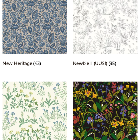
New Heritage
(43)
Newbie II (UUS!)
(35)