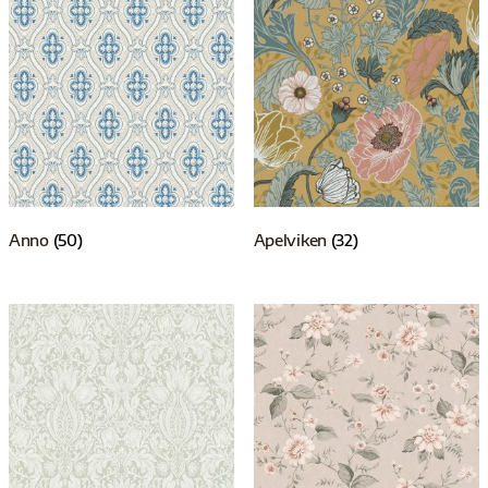
Anno
(50)
Apelviken
(32)