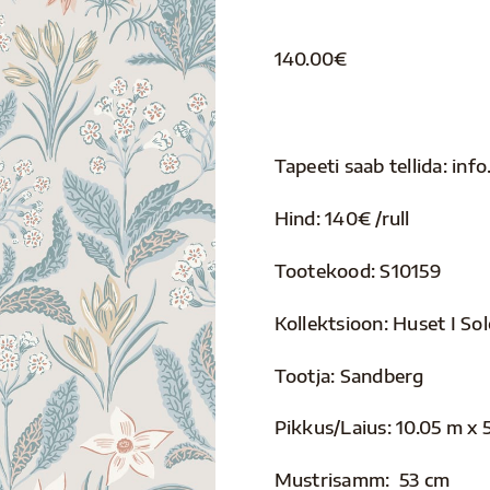
140.00
€
Tapeeti saab tellida: i
Hind: 140€ /rull
Tootekood: S10159
Kollektsioon: Huset I So
Tootja: Sandberg
Pikkus/Laius: 10.05 m x 
Mustrisamm: 53 cm