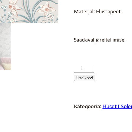
Materjal: Fliistapeet
Saadaval järeltellimisel
S10159
kogus
Lisa korvi
Kategooria:
Huset I Sole