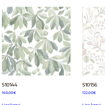
S10144
S10156
140.00
€
122.00
€
Lisa korvi
Lisa korvi