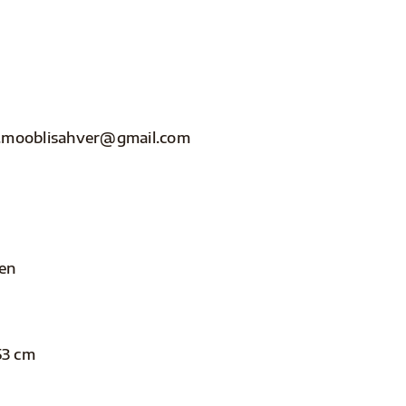
nfo.mooblisahver@gmail.com
len
53 cm