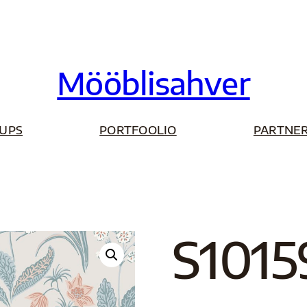
Mööblisahver
UPS
PORTFOOLIO
PARTNER
S1015