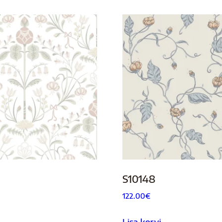
S10148
122.00
€
Lisa korvi