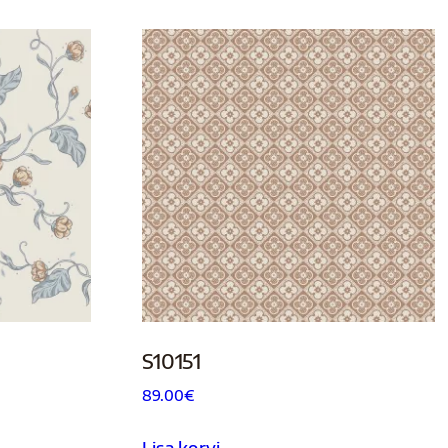
S10151
89.00
€
Lisa korvi