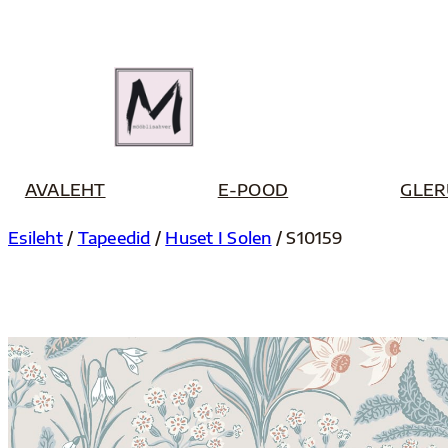
Liigu
sisu
juurde
AVALEHT
E-POOD
GLER
Esileht
/
Tapeedid
/
Huset I Solen
/ S10159