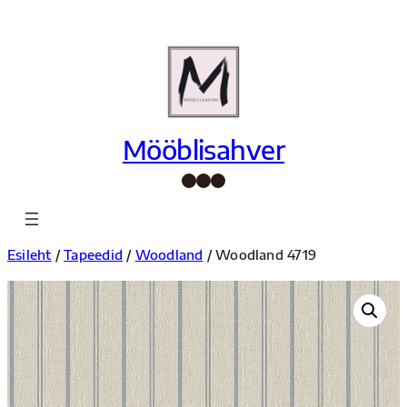
Liigu
sisu
juurde
Mööblisahver
Facebook
Instagram
Pinterest
Esileht
/
Tapeedid
/
Woodland
/ Woodland 4719