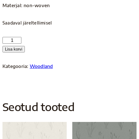
Materjal: non-woven
Saadaval järeltellimisel
Woodland
4719
Lisa korvi
kogus
Kategooria:
Woodland
Seotud tooted