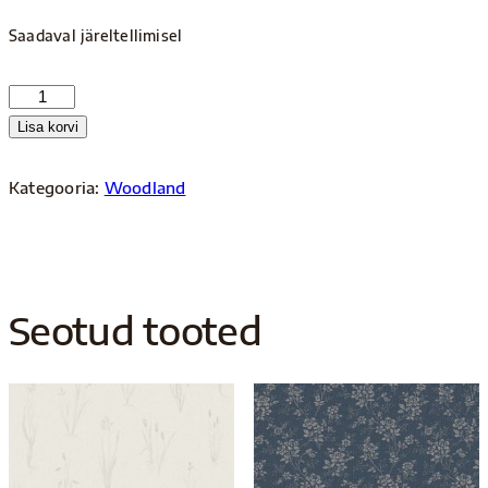
Saadaval järeltellimisel
Woodland
4702
Lisa korvi
kogus
Kategooria:
Woodland
Seotud tooted