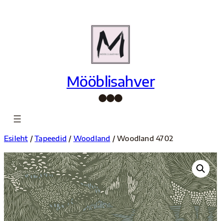
Liigu
sisu
juurde
Mööblisahver
Facebook
Instagram
Pinterest
Esileht
/
Tapeedid
/
Woodland
/ Woodland 4702