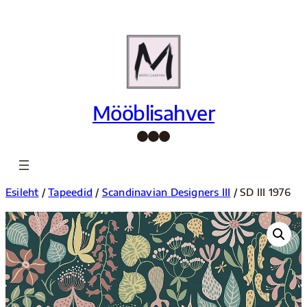
Liigu
sisu
juurde
Mööblisahver
Facebook
Instagram
Pinterest
Esileht
/
Tapeedid
/
Scandinavian Designers III
/ SD III 1976