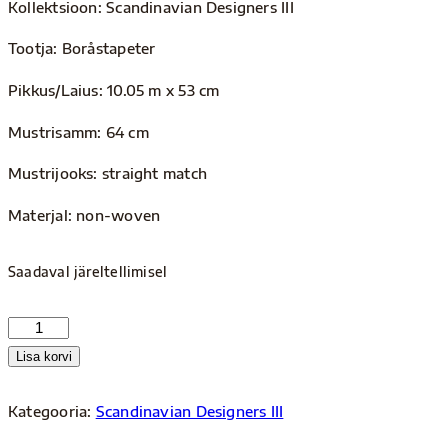
Kollektsioon: Scandinavian Designers III
Tootja: Boråstapeter
Pikkus/Laius: 10.05 m x 53 cm
Mustrisamm: 64 cm
Mustrijooks: straight match
Materjal: non-woven
Saadaval järeltellimisel
SD
III
Lisa korvi
1976
kogus
Kategooria:
Scandinavian Designers III