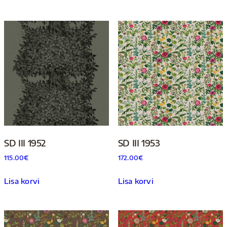
SD III 1952
SD III 1953
115.00
€
172.00
€
Lisa korvi
Lisa korvi