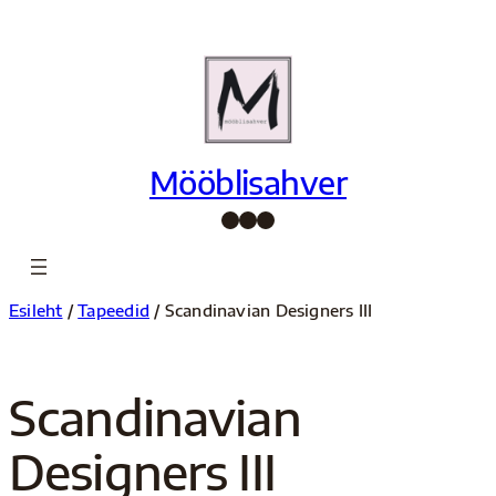
Liigu
sisu
juurde
Mööblisahver
Facebook
Instagram
Pinterest
Esileht
/
Tapeedid
/ Scandinavian Designers III
Scandinavian
Designers III