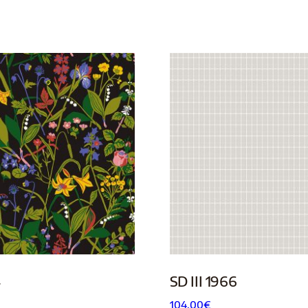
4
SD III 1966
104.00
€