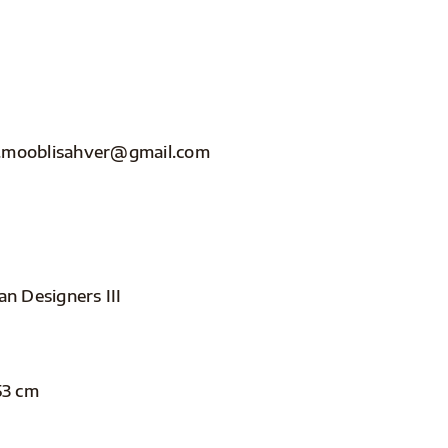
nfo.mooblisahver@gmail.com
an Designers III
53 cm