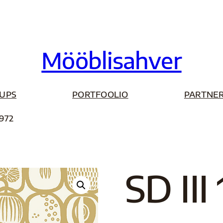
Mööblisahver
UPS
PORTFOOLIO
PARTNER
1972
SD III