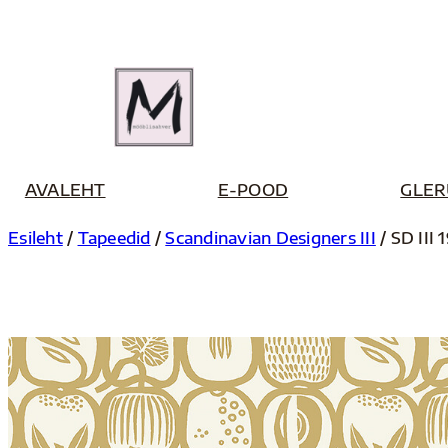
Liigu
sisu
juurde
AVALEHT
E-POOD
GLER
Esileht
/
Tapeedid
/
Scandinavian Designers III
/ SD III 