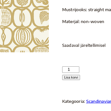
Mustrijooks: straight m
Materjal: non-woven
Saadaval järeltellimisel
SD
III
Lisa korvi
1972
kogus
Kategooria:
Scandinavian