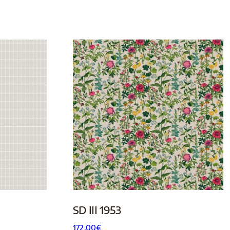
SD III 1953
172.00
€