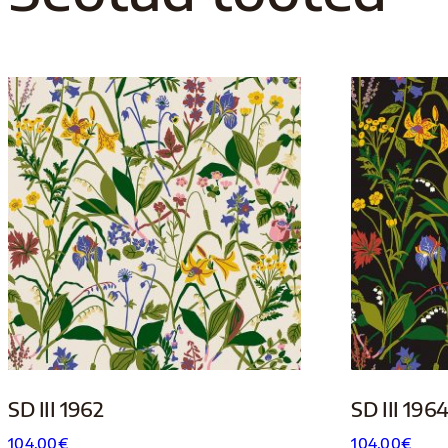
SD III 1962
SD III 196
104.00
€
104.00
€