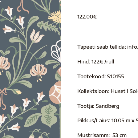
122.00
€
Tapeeti saab tellida: i
Hind: 122€ /rull
Tootekood: S10155
Kollektsioon: Huset I So
Tootja: Sandberg
Pikkus/Laius: 10.05 m x 
Mustrisamm: 53 cm