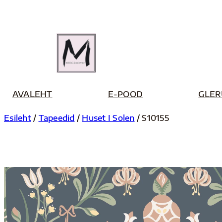
Liigu
sisu
juurde
AVALEHT
E-POOD
GLER
Esileht
/
Tapeedid
/
Huset I Solen
/ S10155