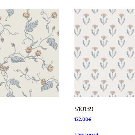
S10139
122.00
€
Lisa korvi