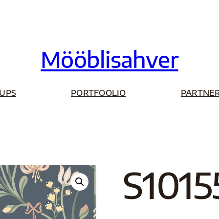
Mööblisahver
UPS
PORTFOOLIO
PARTNER
S1015