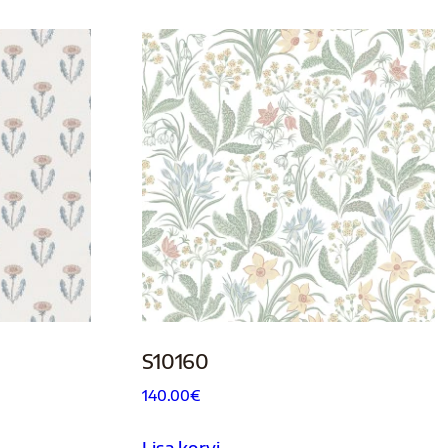
S10160
140.00
€
Lisa korvi