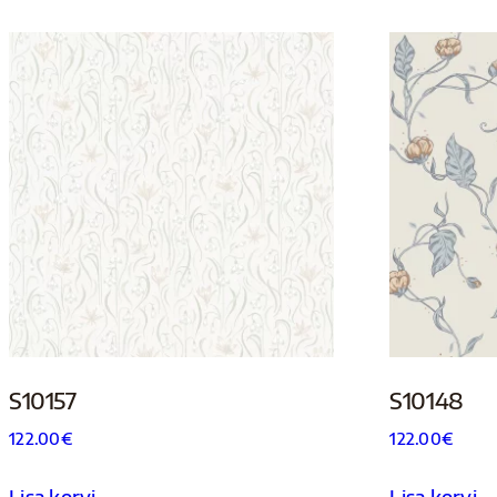
S10157
S10148
122.00
€
122.00
€
Lisa korvi
Lisa korvi