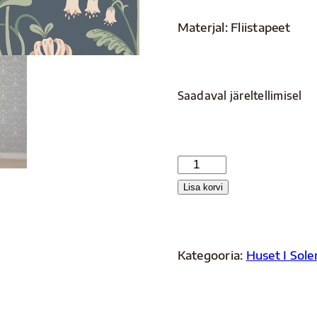
Materjal: Fliistapeet
Saadaval järeltellimisel
S10155
kogus
Lisa korvi
Kategooria:
Huset I Sole