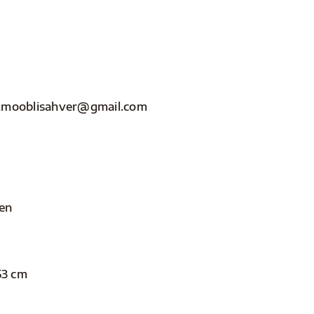
nfo.mooblisahver@gmail.com
len
53 cm