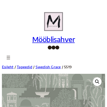
Liigu
sisu
juurde
Mööblisahver
Facebook
Instagram
Pinterest
Esileht
/
Tapeedid
/
Swedish Grace
/ 5519