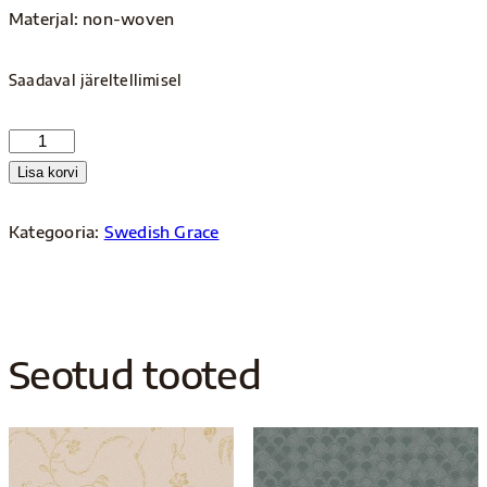
Materjal: non-woven
Saadaval järeltellimisel
5519
kogus
Lisa korvi
Kategooria:
Swedish Grace
Seotud tooted