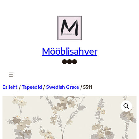
Liigu
sisu
juurde
Mööblisahver
Facebook
Instagram
Pinterest
Esileht
/
Tapeedid
/
Swedish Grace
/ 5511