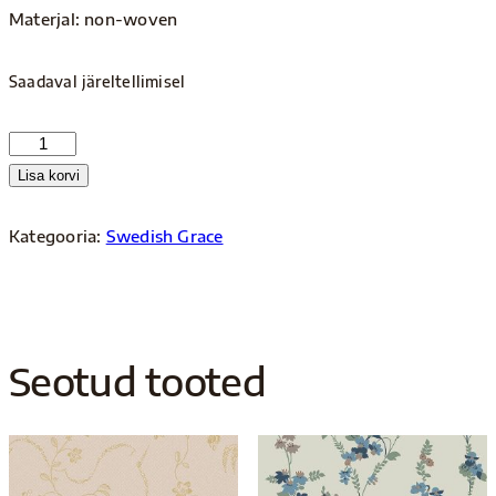
Materjal: non-woven
Saadaval järeltellimisel
5511
kogus
Lisa korvi
Kategooria:
Swedish Grace
Seotud tooted