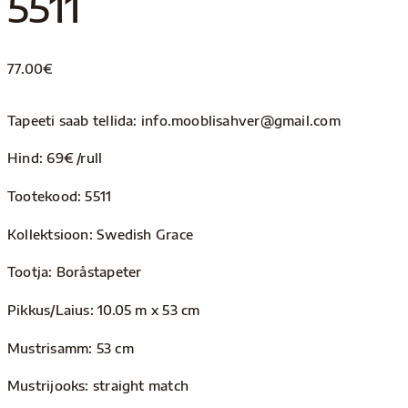
5511
77.00
€
Tapeeti saab tellida: info.mooblisahver@gmail.com
Hind: 69€ /rull
Tootekood: 5511
Kollektsioon: Swedish Grace
Tootja: Boråstapeter
Pikkus/Laius: 10.05 m x 53 cm
Mustrisamm: 53 cm
Mustrijooks: straight match