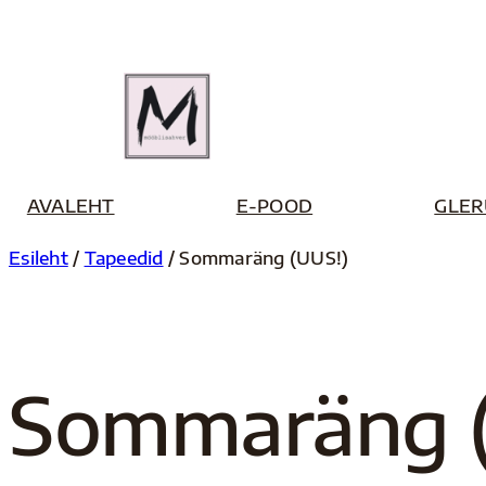
Liigu
sisu
juurde
AVALEHT
E-POOD
GLER
Esileht
/
Tapeedid
/ Sommaräng (UUS!)
Sommaräng (