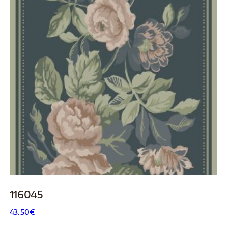
116045
43.50
€