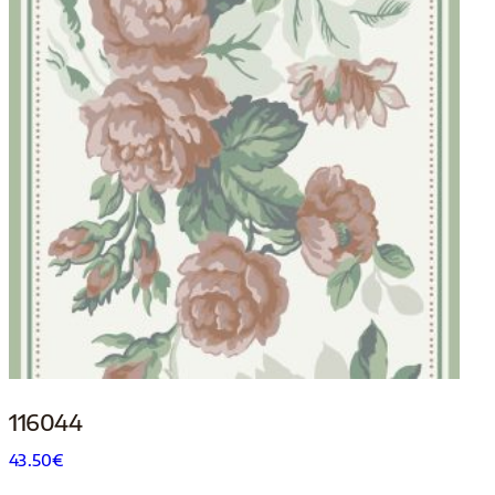
116044
43.50
€