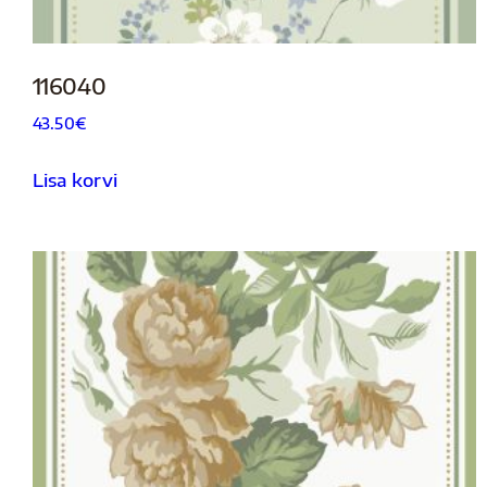
116040
43.50
€
Lisa korvi