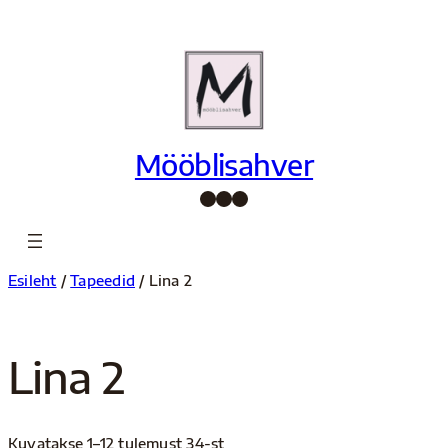
Liigu
sisu
juurde
Mööblisahver
Facebook
Instagram
Pinterest
Esileht
/
Tapeedid
/ Lina 2
Lina 2
Kuvatakse 1–12 tulemust 34-st