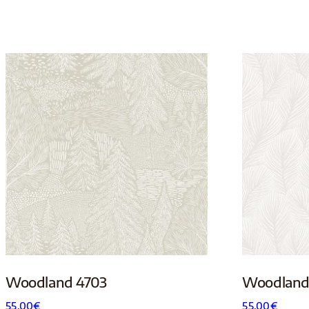
Woodland 4703
Woodland
55.00
€
55.00
€