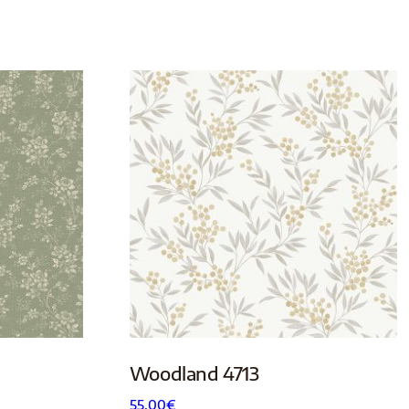
Woodland 4713
55.00
€