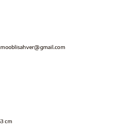
nfo.mooblisahver@gmail.com
53 cm