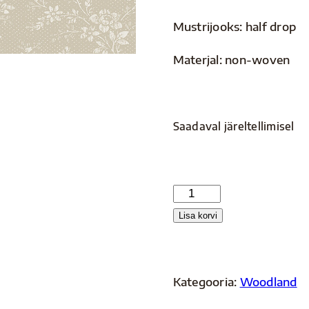
Mustrijooks: half drop
Materjal: non-woven
Saadaval järeltellimisel
Woodland
4725
Lisa korvi
kogus
Kategooria:
Woodland