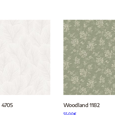
 4705
Woodland 1182
55.00
€