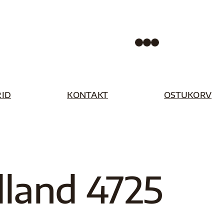
Facebook
Instagram
Pinterest
ID
KONTAKT
OSTUKORV
land 4725