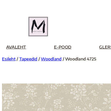
Liigu
sisu
juurde
AVALEHT
E-POOD
GLER
Esileht
/
Tapeedid
/
Woodland
/ Woodland 4725