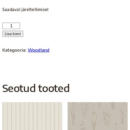
Saadaval järeltellimisel
Woodland
4703
Lisa korvi
kogus
Kategooria:
Woodland
Seotud tooted