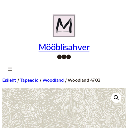
Liigu
sisu
juurde
Mööblisahver
Facebook
Instagram
Pinterest
Esileht
/
Tapeedid
/
Woodland
/ Woodland 4703