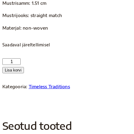
Mustrisamm: 1.51 cm
Mustrijooks: straight match
Materjal: non-woven
Saadaval järeltellimisel
Timeless
traditions
Lisa korvi
3286
kogus
Kategooria:
Timeless Traditions
Seotud tooted