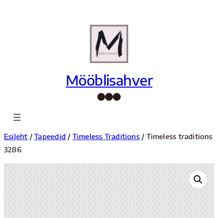
Liigu
sisu
juurde
Mööblisahver
Facebook
Instagram
Pinterest
Esileht
/
Tapeedid
/
Timeless Traditions
/ Timeless traditions
3286