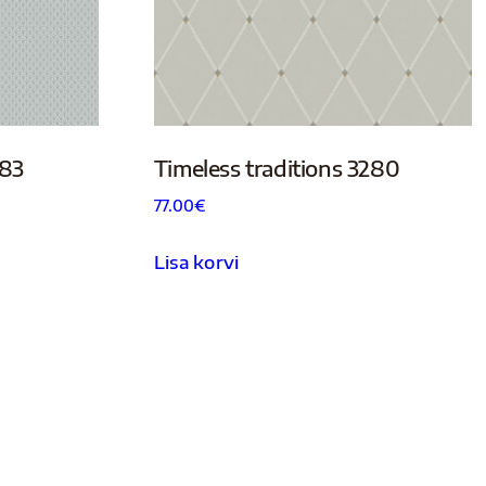
283
Timeless traditions 3280
77.00
€
Lisa korvi