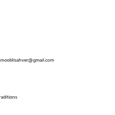
nfo.mooblisahver@gmail.com
raditions