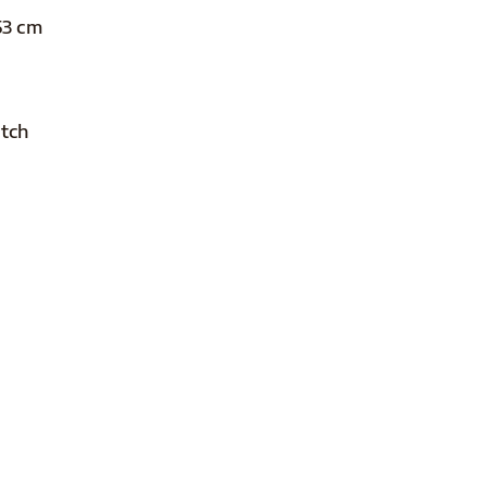
53 cm
atch