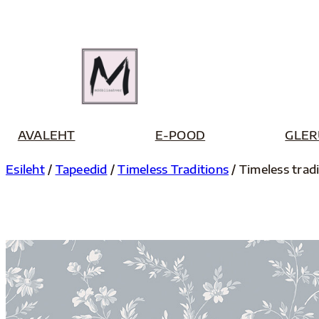
Liigu
sisu
juurde
AVALEHT
E-POOD
GLER
Esileht
/
Tapeedid
/
Timeless Traditions
/ Timeless trad