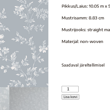
Pikkus/Laius: 10.05 m x 
Mustrisamm: 8.83 cm
Mustrijooks: straight m
Materjal: non-woven
Saadaval järeltellimisel
Timeless
traditions
Lisa korvi
3272