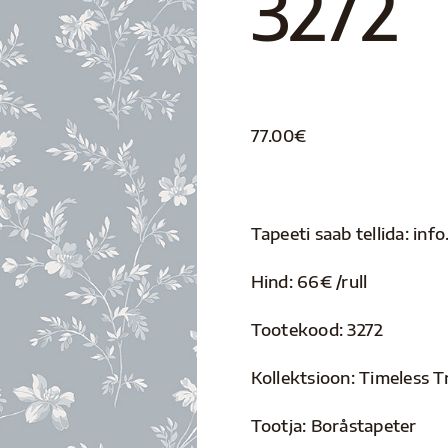
3272
77.00
€
Tapeeti saab tellida: i
Hind: 66€ /rull
Tootekood: 3272
Kollektsioon: Timeless T
Tootja: Boråstapeter