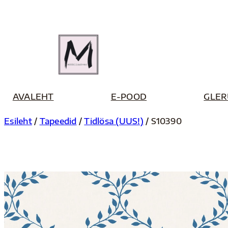
Liigu
sisu
juurde
AVALEHT
E-POOD
GLER
Esileht
/
Tapeedid
/
Tidlösa (UUS!)
/ S10390