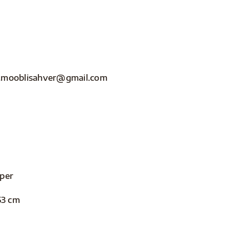
nfo.mooblisahver@gmail.com
aper
53 cm