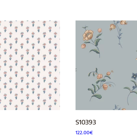
S10393
122.00
€