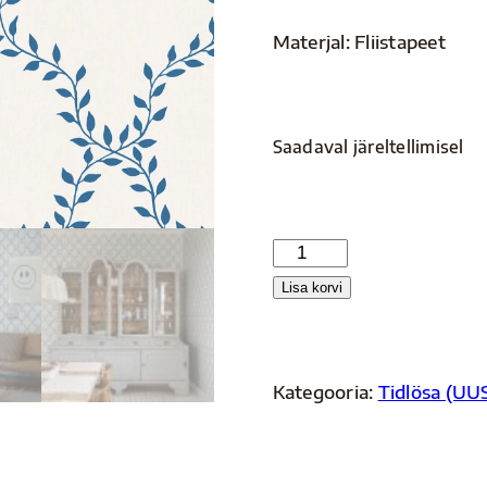
Materjal: Fliistapeet
Saadaval järeltellimisel
S10390
kogus
Lisa korvi
Kategooria:
Tidlösa (UUS