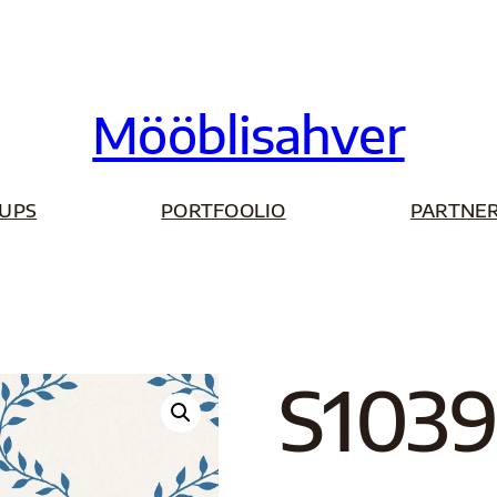
Mööblisahver
UPS
PORTFOOLIO
PARTNER
S103