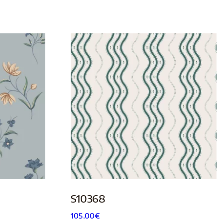
S10368
105.00
€