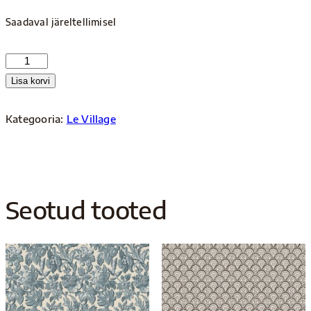
Saadaval järeltellimisel
S10251
kogus
Lisa korvi
Kategooria:
Le Village
Seotud tooted