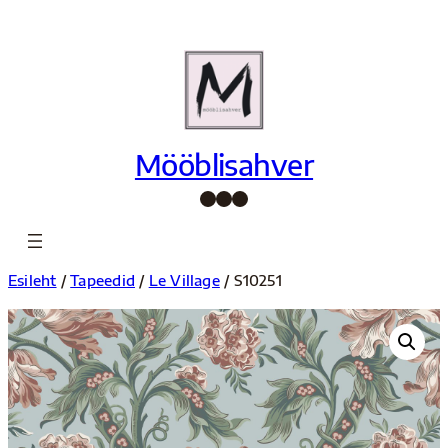
Liigu
sisu
juurde
Mööblisahver
Facebook
Instagram
Pinterest
Esileht
/
Tapeedid
/
Le Village
/ S10251