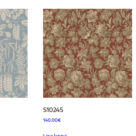
S10245
140.00
€
Lisa korvi