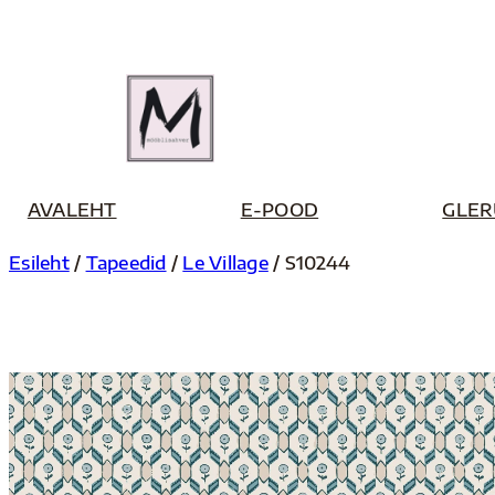
Liigu
sisu
juurde
AVALEHT
E-POOD
GLER
Esileht
/
Tapeedid
/
Le Village
/ S10244