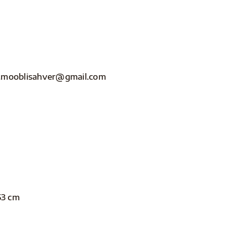
nfo.mooblisahver@gmail.com
53 cm