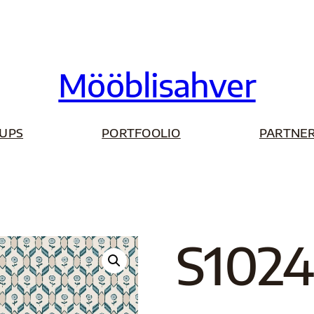
Mööblisahver
UPS
PORTFOOLIO
PARTNER
S102