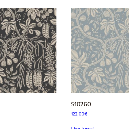
S10260
122.00
€
Lisa korvi