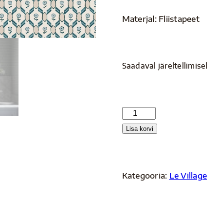
Materjal: Fliistapeet
Saadaval järeltellimisel
S10244
kogus
Lisa korvi
Kategooria:
Le Village