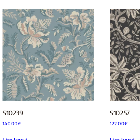
S10239
S10257
140.00
€
122.00
€
Lisa korvi
Lisa korvi