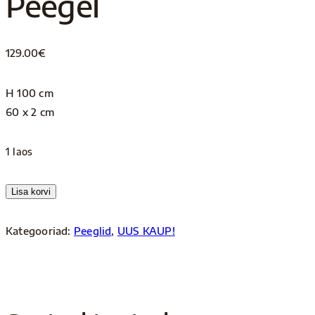
Peegel
129.00
€
H 100 cm
60 x 2 cm
1 laos
Peegel
Lisa korvi
kogus
Kategooriad:
Peeglid
,
UUS KAUP!