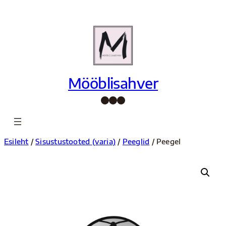
Liigu
sisu
juurde
Mööblisahver
Facebook
Instagram
Pinterest
Esileht
/
Sisustustooted (varia)
/
Peeglid
/ Peegel