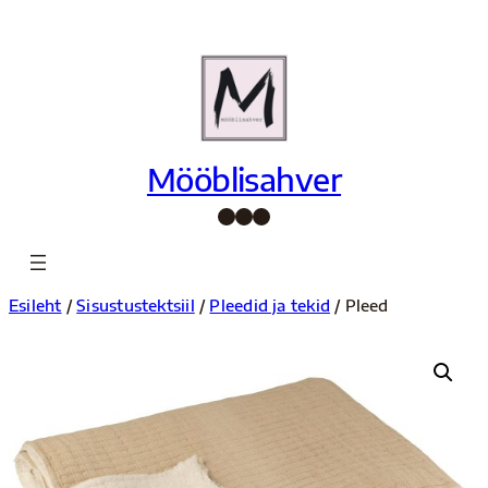
Liigu
sisu
juurde
Mööblisahver
Facebook
Instagram
Pinterest
Esileht
/
Sisustustektsiil
/
Pleedid ja tekid
/ Pleed