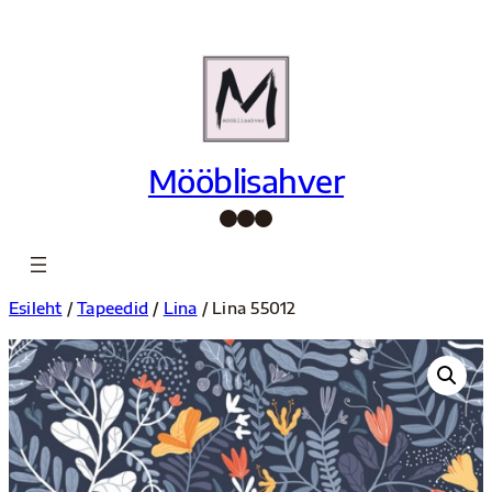
Liigu
sisu
juurde
Mööblisahver
Facebook
Instagram
Pinterest
Esileht
/
Tapeedid
/
Lina
/ Lina 55012