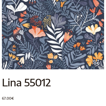
Lina 55012
67.00
€