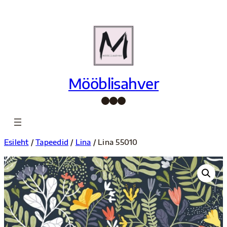
Liigu
sisu
juurde
Mööblisahver
Facebook
Instagram
Pinterest
Esileht
/
Tapeedid
/
Lina
/ Lina 55010