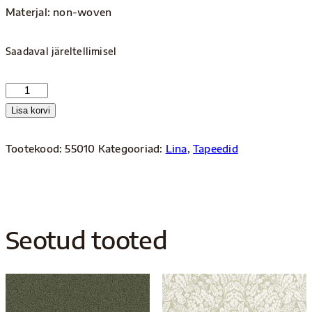
Materjal: non-woven
Saadaval järeltellimisel
Lina
55010
Lisa korvi
kogus
Tootekood:
55010
Kategooriad:
Lina
,
Tapeedid
Seotud tooted