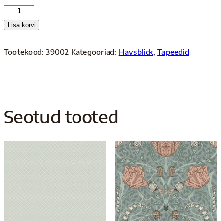
Havsblick
39002
Lisa korvi
kogus
Tootekood:
39002
Kategooriad:
Havsblick
,
Tapeedid
Seotud tooted