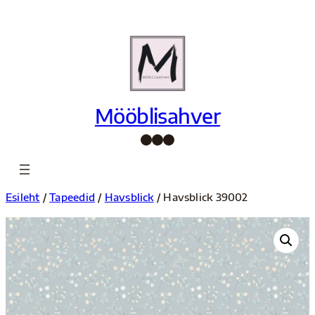
Liigu
sisu
juurde
Mööblisahver
Facebook
Instagram
Pinterest
Esileht
/
Tapeedid
/
Havsblick
/ Havsblick 39002