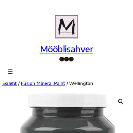
Liigu
sisu
juurde
Mööblisahver
Facebook
Instagram
Pinterest
Esileht
/
Fusion Mineral Paint
/ Wellington