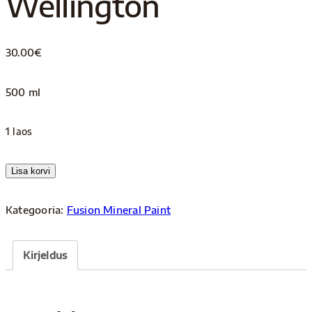
Wellington
30.00
€
500 ml
1 laos
Wellington
Lisa korvi
kogus
Kategooria:
Fusion Mineral Paint
Kirjeldus