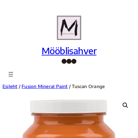
Liigu
sisu
juurde
Mööblisahver
Facebook
Instagram
Pinterest
Esileht
/
Fusion Mineral Paint
/ Tuscan Orange