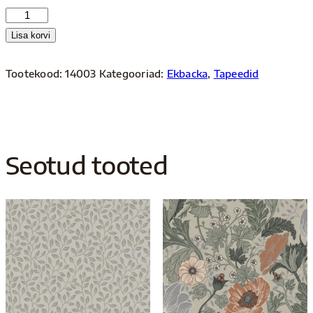
Ekbacka
14003
Lisa korvi
kogus
Tootekood:
14003
Kategooriad:
Ekbacka
,
Tapeedid
Seotud tooted