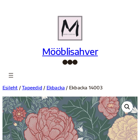
Liigu
sisu
juurde
Mööblisahver
Facebook
Instagram
Pinterest
Esileht
/
Tapeedid
/
Ekbacka
/ Ekbacka 14003