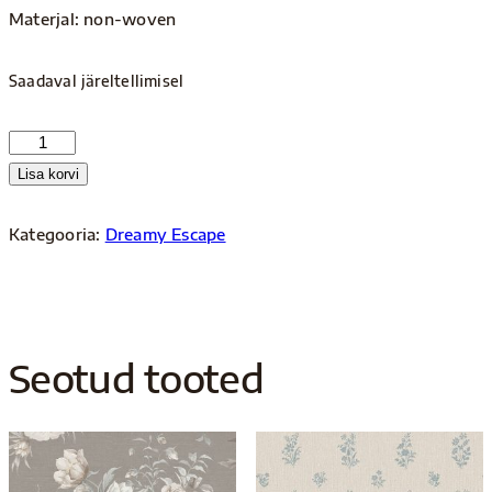
Materjal: non-woven
Saadaval järeltellimisel
Dreamy
Escape
Lisa korvi
4266
kogus
Kategooria:
Dreamy Escape
Seotud tooted