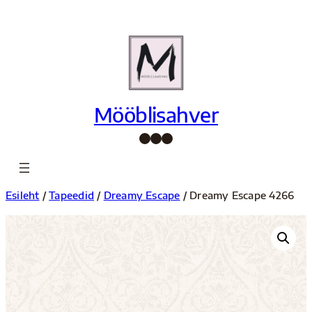
Liigu
sisu
juurde
Mööblisahver
Facebook
Instagram
Pinterest
Esileht
/
Tapeedid
/
Dreamy Escape
/ Dreamy Escape 4266