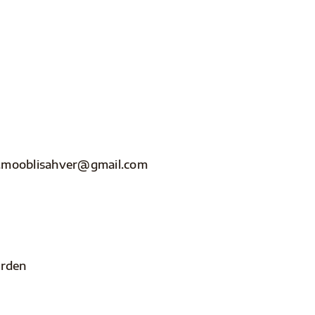
nfo.mooblisahver@gmail.com
arden