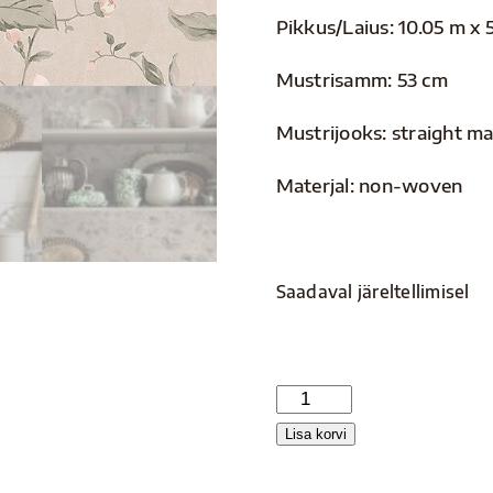
Pikkus/Laius: 10.05 m x 
Mustrisamm: 53 cm
Mustrijooks: straight m
Materjal: non-woven
Saadaval järeltellimisel
Cottage
Garden
Lisa korvi
3572