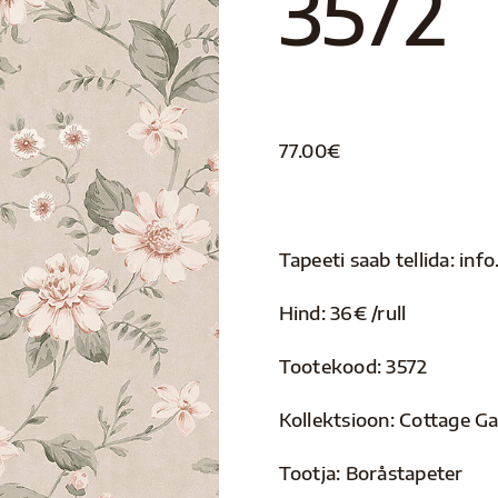
3572
77.00
€
Tapeeti saab tellida: i
Hind: 36€ /rull
Tootekood: 3572
Kollektsioon: Cottage G
Tootja: Boråstapeter