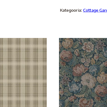
kogus
Kategooria:
Cottage Gar