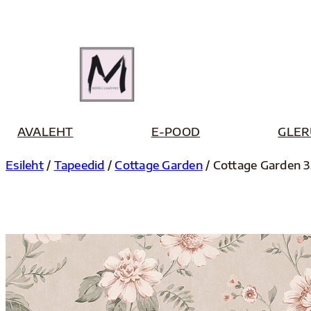
Liigu
sisu
juurde
AVALEHT
E-POOD
GLER
Esileht
/
Tapeedid
/
Cottage Garden
/ Cottage Garden 