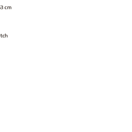
53 cm
atch