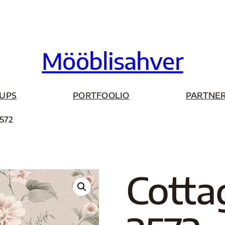
Mööblisahver
UPS
PORTFOOLIO
PARTNER
3572
Cotta