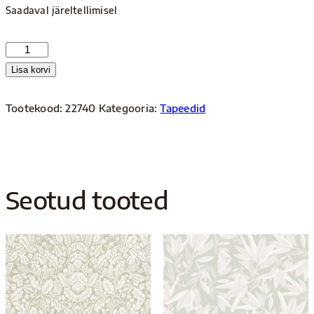
Saadaval järeltellimisel
Blooming
22740
Lisa korvi
kogus
Tootekood:
22740
Kategooria:
Tapeedid
Seotud tooted