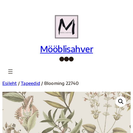
Liigu
sisu
juurde
Mööblisahver
Facebook
Instagram
Pinterest
Esileht
/
Tapeedid
/ Blooming 22740