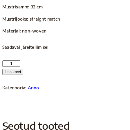
Mustrisamm: 32 cm
Mustrijooks: straight match
Materjal: non-woven
Saadaval järeltellimisel
Anno
4546
Lisa korvi
kogus
Kategooria:
Anno
Seotud tooted