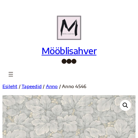
Liigu
sisu
juurde
Mööblisahver
Facebook
Instagram
Pinterest
Esileht
/
Tapeedid
/
Anno
/ Anno 4546