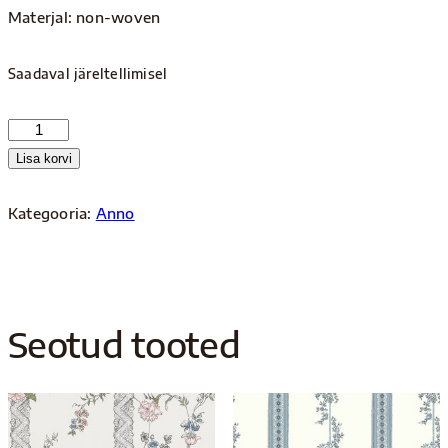
Materjal: non-woven
Saadaval järeltellimisel
Anno
4515
Lisa korvi
kogus
Kategooria:
Anno
Seotud tooted