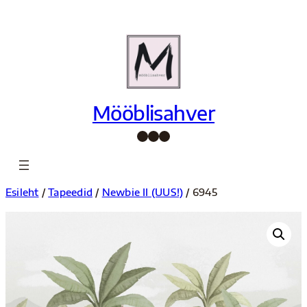
Liigu
sisu
juurde
Mööblisahver
Facebook
Instagram
Pinterest
Esileht
/
Tapeedid
/
Newbie II (UUS!)
/ 6945