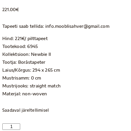
221.00
€
Tapeeti saab tellida: info.mooblisahver@gmail.com
Hind: 221€/ pilttapeet
Tootekood: 6945
Kollektsioon: Newbie II
Tootja: Boråstapeter
Laius/Kõrgus: 294 x 265 cm
Mustrisamm: 0 cm
Mustrijooks: straight match
Materjal: non-woven
Saadaval järeltellimisel
6945