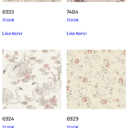
6933
7484
77.00
€
77.00
€
Lisa korvi
Lisa korvi
6924
6929
77.00
€
77.00
€