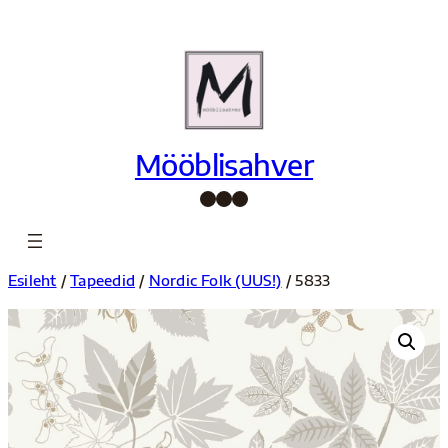
Liigu
sisu
juurde
Mööblisahver
Facebook
Instagram
Pinterest
Esileht
/
Tapeedid
/
Nordic Folk (UUS!)
/ 5833