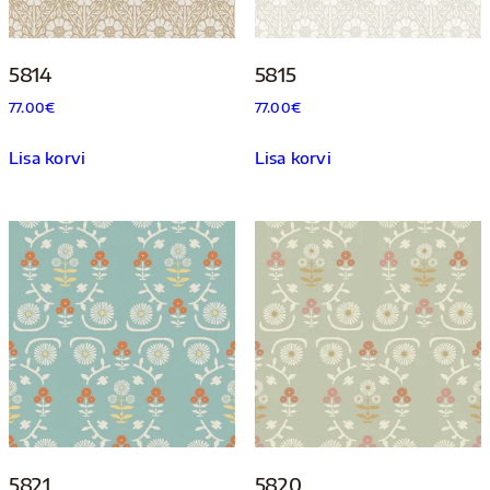
5814
5815
77.00
€
77.00
€
Lisa korvi
Lisa korvi
5821
5820