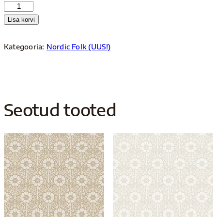
5833
kogus
Lisa korvi
Kategooria:
Nordic Folk (UUS!)
Seotud tooted