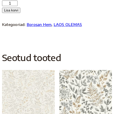
38737
kogus
Lisa korvi
Kategooriad:
Borosan Hem
,
LAOS OLEMAS
Seotud tooted