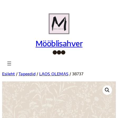
Liigu
sisu
juurde
Mööblisahver
Facebook
Instagram
Pinterest
Esileht
/
Tapeedid
/
LAOS OLEMAS
/ 38737