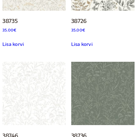
38735
38726
35.00
€
35.00
€
Lisa korvi
Lisa korvi
38746
38736