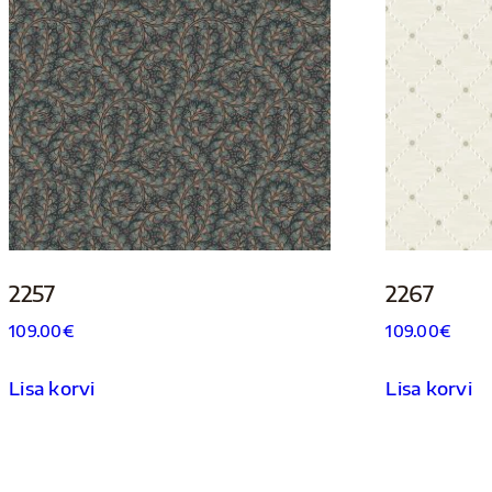
2257
2267
109.00
€
109.00
€
Lisa korvi
Lisa korvi