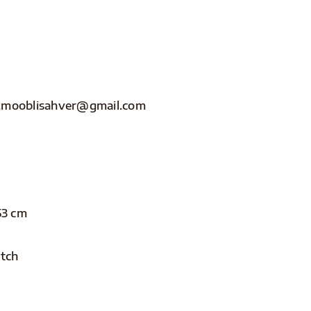
nfo.mooblisahver@gmail.com
53 cm
atch