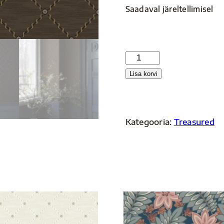
Saadaval järeltellimisel
2264
kogus
Lisa korvi
Kategooria:
Treasured