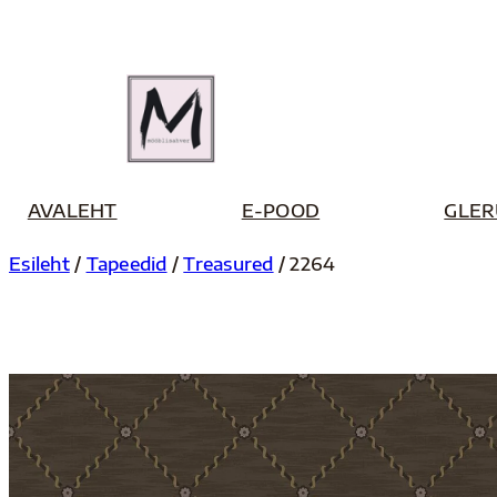
Liigu
sisu
juurde
AVALEHT
E-POOD
GLER
Esileht
/
Tapeedid
/
Treasured
/ 2264