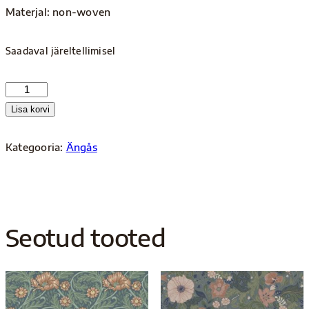
Materjal: non-woven
Saadaval järeltellimisel
13123
kogus
Lisa korvi
Kategooria:
Ängås
Seotud tooted