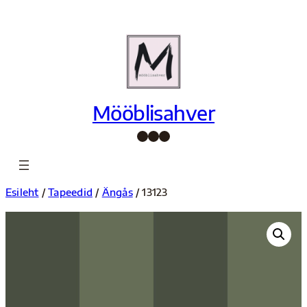
Liigu
sisu
juurde
Mööblisahver
Facebook
Instagram
Pinterest
Esileht
/
Tapeedid
/
Ängås
/ 13123