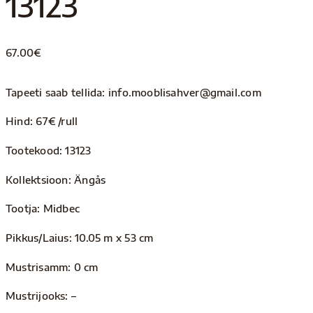
13123
67.00
€
Tapeeti saab tellida: info.mooblisahver@gmail.com
Hind: 67€ /rull
Tootekood: 13123
Kollektsioon: Ängås
Tootja: Midbec
Pikkus/Laius: 10.05 m x 53 cm
Mustrisamm: 0 cm
Mustrijooks: –