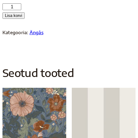
13115
kogus
Lisa korvi
Kategooria:
Ängås
Seotud tooted