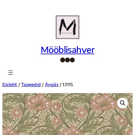
Liigu
sisu
juurde
Mööblisahver
Facebook
Instagram
Pinterest
Esileht
/
Tapeedid
/
Ängås
/ 13115