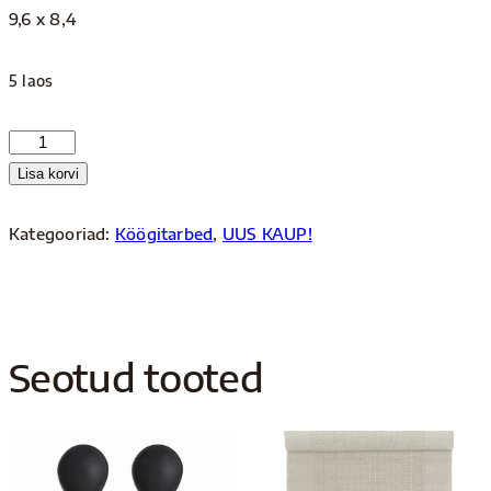
9,6 x 8,4
5 laos
Tass
–
Lisa korvi
täpiline
kogus
Kategooriad:
Köögitarbed
,
UUS KAUP!
Seotud tooted