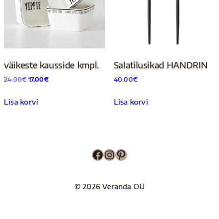
väikeste kausside kmpl.
Salatilusikad HANDRIN
Algne
Praegune
24.00
€
17.00
€
40.00
€
hind
hind
Lisa korvi
Lisa korvi
oli:
on:
24.00€.
17.00€.
Facebook
Instagram
Pinterest
© 2026 Veranda OÜ