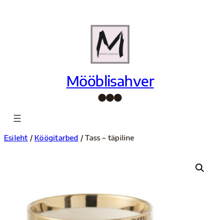
Liigu
sisu
juurde
Mööblisahver
Facebook
Instagram
Pinterest
Esileht
/
Köögitarbed
/ Tass – täpiline