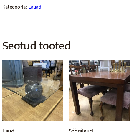
Kategooria:
Lauad
Seotud tooted
Laud
Söögilaud