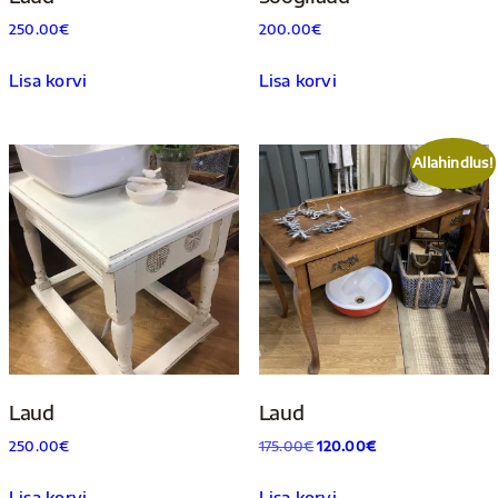
250.00
€
200.00
€
Lisa korvi
Lisa korvi
Allahindlus!
Laud
Laud
Algne
Praegune
250.00
€
175.00
€
120.00
€
hind
hind
Lisa korvi
Lisa korvi
oli:
on: