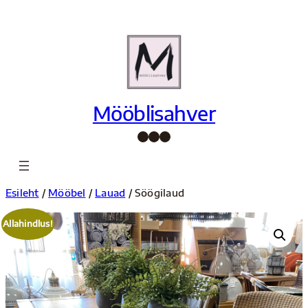
Liigu
sisu
juurde
Mööblisahver
Facebook
Instagram
Pinterest
Esileht
/
Mööbel
/
Lauad
/ Söögilaud
Allahindlus!