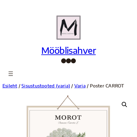
Liigu
sisu
juurde
Mööblisahver
Facebook
Instagram
Pinterest
Esileht
/
Sisustustooted (varia)
/
Varia
/ Poster CARROT