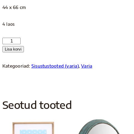
44 x 66 cm
4 laos
Poster
CARROT
Lisa korvi
kogus
Kategooriad:
Sisustustooted (varia)
,
Varia
Seotud tooted