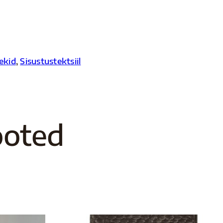
tekid
,
Sisustustektsiil
ooted