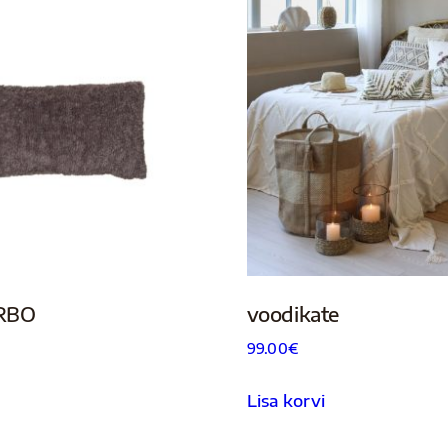
ERBO
voodikate
99.00
€
Lisa korvi