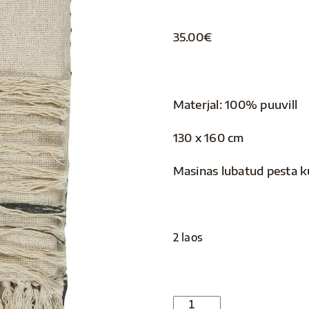
35.00
€
Materjal: 100% puuvill
130 x 160 cm
Masinas lubatud pesta ku
2 laos
Pleed