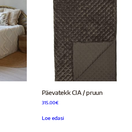
Päevatekk CIA / pruun
315.00
€
Loe edasi