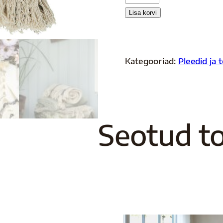
kogus
Lisa korvi
Kategooriad:
Pleedid ja 
Seotud t