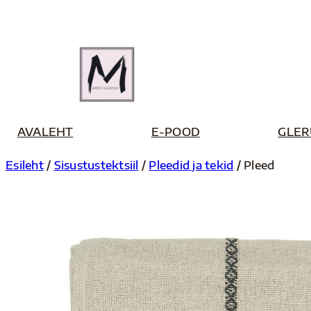
Liigu
sisu
juurde
AVALEHT
E-POOD
GLER
Esileht
/
Sisustustektsiil
/
Pleedid ja tekid
/ Pleed