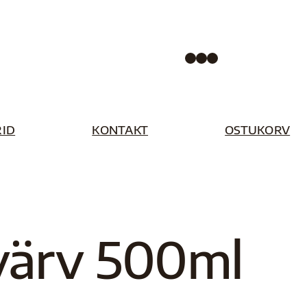
Facebook
Instagram
Pinterest
ID
KONTAKT
OSTUKORV
värv 500ml