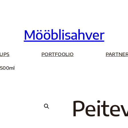
Mööblisahver
UPS
PORTFOOLIO
PARTNER
 500ml
Peite