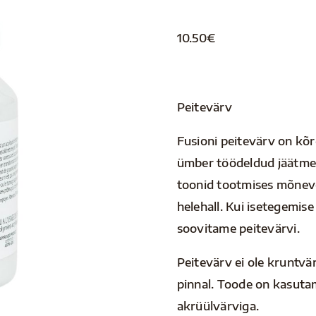
10.50
€
Peitevärv
Fusioni peitevärv on kõ
ümber töödeldud jäätmet
toonid tootmises mõnevõ
helehall. Kui isetegemi
soovitame peitevärvi.
Peitevärv ei ole kruntvär
pinnal. Toode on kasutam
akrüülvärviga.