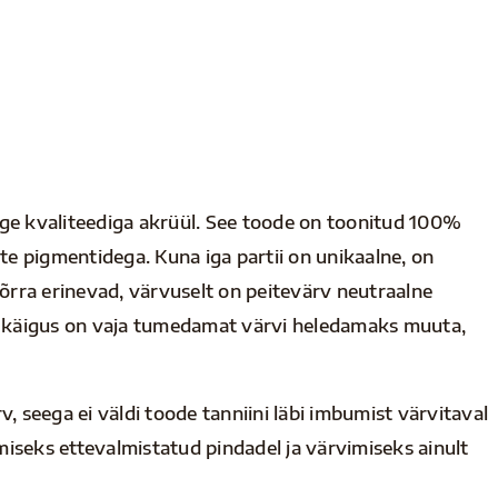
rge kvaliteediga akrüül. See toode on toonitud 100%
e pigmentidega. Kuna iga partii on unikaalne, on
rra erinevad, värvuselt on peitevärv neutraalne
se käigus on vaja tumedamat värvi heledamaks muuta,
v, seega ei väldi toode tanniini läbi imbumist värvitaval
iseks ettevalmistatud pindadel ja värvimiseks ainult