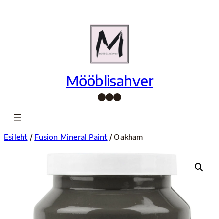
Liigu
sisu
juurde
Mööblisahver
Facebook
Instagram
Pinterest
Esileht
/
Fusion Mineral Paint
/ Oakham