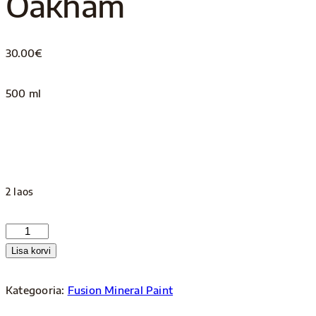
Oakham
30.00
€
500 ml
2 laos
Oakham
kogus
Lisa korvi
Kategooria:
Fusion Mineral Paint