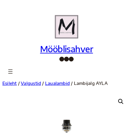
Liigu
sisu
juurde
Mööblisahver
Facebook
Instagram
Pinterest
Esileht
/
Valgustid
/
Laualambid
/ Lambijalg AYLA