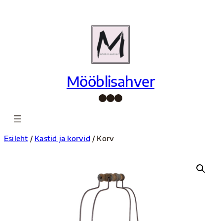
Liigu
sisu
juurde
Mööblisahver
Facebook
Instagram
Pinterest
Esileht
/
Kastid ja korvid
/ Korv